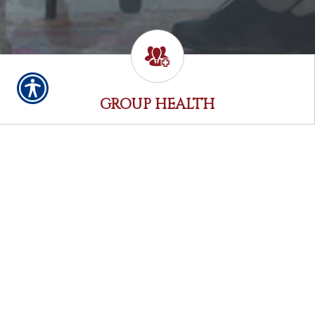
GROUP HEALTH
¡Estamos aquí para servirle veinticuatro horas al día, siente días 
Envíenos su aplicación rápidamente y fácilmente para una cotizaci
una variedad de formularios de su agente local.
Solicite una cotización haciendo clic aquí.
¡Pólizas de Seguro de Viviend
Las pólizas de seguro de vivie
proteger a su familia y sus pe
Aplique para Seguro de Vivien