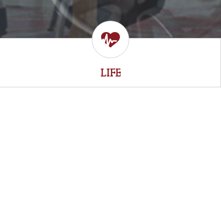
LIFE
a la semana!
ón gratis de póliza de automóvil, utilizando nuestro website. Como
a para Todos Los Propietarios!
nda lo protegen de una pérdida financiera causada por tormentas
rtenencias es esencial tener la cantidad adecuada de cobertura.
da.