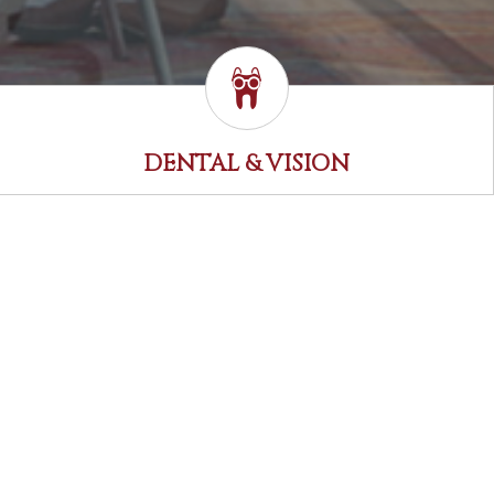
DENTAL & VISION
 cliente, tendrá a su alcance
, fuego, robo y otros eventos mencionados en su póliza. Para