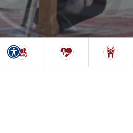
¡Estamos aquí para servirle
veinticuatro horas al día, siente
días a la semana!
Envíenos su aplicación
rápidamente y fácilmente para
una cotización gratis de póliza
de automóvil, utilizando
nuestro website. Como cliente,
tendrá a su alcance una variedad de formularios de su agente
local.